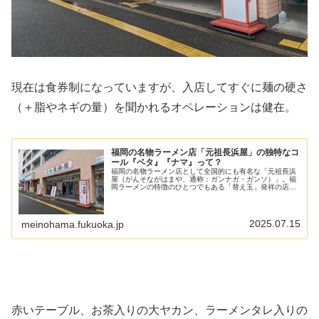
現在は食券制になっていますが、入店してすぐに麺の硬さ
（＋脂やネギの量）を聞かれるオペレーションは健在。
福岡の名物ラーメン店「元祖長浜屋」の独特なコ
ール『ベタ』『ナマ』って？
福岡の名物ラーメン店として全国的にも有名な「元祖長浜
屋（がんそながはまや、通称：ガンナガ・ガンソ）」。福
岡ラーメンの特徴のひとつでもある「替え玉」発祥の店で
あり、独特の雰囲気やスタイルを持つ店でもあります。そ
んな長浜屋独自のスタイルのひとつ...
2025.07.15
meinohama.fukuoka.jp
赤いテーブル、お茶入りの大ヤカン、ラーメンタレ入りの