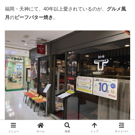
福岡・天神にて、40年以上愛されているのが、
グルメ風
月
の
ビーフバター焼き
。
メニュー
ホーム
検索
トップ
サイドバー