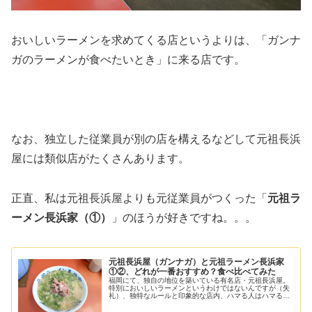
おいしいラーメンを求めてくる店というよりは、「ガンナ
ガのラーメンが食べたいとき」に来る店です。
なお、独立した従業員が別の店を構えるなどして元祖長浜
屋には類似店がたくさんあります。
正直、私は元祖長浜屋よりも元従業員がつくった「
元祖ラ
ーメン長浜家（①）
」のほうが好きですね。。。
元祖長浜屋（ガンナガ）と元祖ラーメン長浜家
①②、どれが一番おすすめ？食べ比べてみた
福岡にて、独自の地位を築いている有名店・元祖長浜屋。
特別においしいラーメンというわけではないんですが（失
礼）、独特なルールと印象的な店内、ハマる人はハマるラ
ーメン。地元民に根強い人気がある店です。その元祖長浜
屋から退職・独立したスタッフが運...