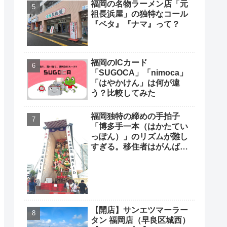
福岡の名物ラーメン店「元
祖長浜屋」の独特なコール
『ベタ』『ナマ』って？
福岡のICカード
「SUGOCA」「nimoca」
「はやかけん」は何が違
う？比較してみた
福岡独特の締めの手拍子
「博多手一本（はかたてい
っぽん）」のリズムが難し
すぎる。移住者はがんばっ
て覚えよう
【開店】サンエツマーラー
タン 福岡店（早良区城西）