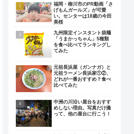
福岡・柳川市のPR動画「さ
げもんガールズ」が可愛
い。センターは18歳の今田
美桜
九州限定インスタント袋麺
「うまかっちゃん」5種類
を食べ比べてランキングし
てみた
元祖長浜屋（ガンナガ）と
元祖ラーメン長浜家①②、
どれが一番おすすめ？食べ
比べてみた
中洲の川沿い屋台をおすす
めしない理由。写真だけ撮
って、他の屋台に行こう！