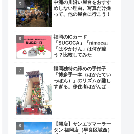
中洲の川沿い屋台をおすす
めしない理由。写真だけ撮
って、他の屋台に行こう！
福岡のICカード
「SUGOCA」「nimoca」
「はやかけん」は何が違
う？比較してみた
福岡独特の締めの手拍子
「博多手一本（はかたてい
っぽん）」のリズムが難し
すぎる。移住者はがんばっ
て覚えよう
【開店】サンエツマーラー
タン 福岡店（早良区城西）