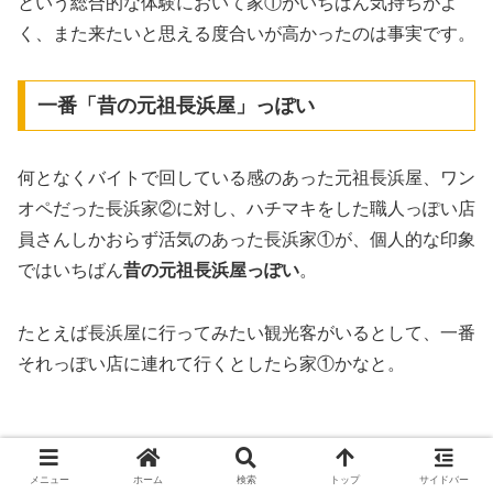
という総合的な体験において家①がいちばん気持ちがよ
く、また来たいと思える度合いが高かったのは事実です。
一番「昔の元祖長浜屋」っぽい
何となくバイトで回している感のあった元祖長浜屋、ワン
オペだった長浜家②に対し、ハチマキをした職人っぽい店
員さんしかおらず活気のあった長浜家①が、個人的な印象
ではいちばん
昔の元祖長浜屋っぽい
。
たとえば長浜屋に行ってみたい観光客がいるとして、一番
それっぽい店に連れて行くとしたら家①かなと。
メニュー
ホーム
検索
トップ
サイドバー
※店員さんの印象に関しては、たまたまそういう時間帯だ