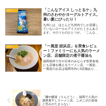
しいお店。（ちなみに、ガネーシャとは
象の頭をもつヒンドゥー教の神様の名
前）清潔感のある店内で、リーズナブル
「こんなアイス しっとるケ」九
福岡グルメ
に本格的なインド・ネパール...
州のさわやかヨーグルトアイス。
暑い夏にぴったり！
九州には、ほとんど九州内でしか流通し
ていないローカルアイスがたくさんあり
ます。そのうちのひとつが、「こんなア
イス しっとるケ」。暑い日にぴったりの
さわやかなヨーグルトアイスで、私も子
供のころ学校や遊びの帰りによく食べて
「一風堂 姪浜店」を実食レビュ
福岡グルメ
ました。かの有名なブラ...
ー！ファミリーにも人気のラーメ
ン店、店舗限定の煮干醤油も
福岡発祥で今や日本のみならず世界各地
にも店舗を構えるラーメン店、一風堂。
一風堂のお店は福岡市内に6店舗あり
（2024年4月現在）、そのうちの1つが姪
浜店です。一度は閉店したものの、2022
年に再オープンを果たした一風堂 姪浜
店。子ども連れで...
「麺や鱗道（りんどう）」福岡で人気の
濃厚煮干しラーメン店。ニボニボの旨味
と苦みがたまらない