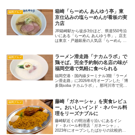
ムでした。福岡の二郎系インスパイア店
はこれまで納得のいく店がありませんで
箱崎「らーめん あんゆう亭」東
福岡グルメ
したが、この菊二朗の店...
京仕込みの塩らーめんが看板の実
力店
JR箱崎駅から徒歩3分ほど、県道550号沿
いにある「らーめん あんゆう亭」。店主
は東京・戸越銀座の人気店「らーめん え
にし」で修業を積んだという経歴の持ち
主。豚骨王国の福岡にあって、ここあん
ゆう亭は東京仕込みの塩らーめんを看板
ラーメン滑走路「ナカムラボ」で
福岡グルメ
に据えているの...
鶏そば。完全予約制の名店の味が
福岡空港で気軽に食べられる
福岡空港・国内線ターミナル3階「ラーメ
ン滑走路」に2026年4月オープンした「博
多鶏soba ナカムラボ」。那珂川市で完全
予約制のラーメン店として知られる「御
忍び麺処 nakamuLab.」がプロデュース
する店です。豚骨王国の福岡にあっ
藤崎「ガネーシャ」を実食レビュ
福岡グルメ
て、...
ー。おいしいインド・ネパール料
理をリーズナブルに
藤崎駅近くの明治通り沿いにあるイン
ド・ネパール料理店「ガネーシャ」。
2023年にオープンしたばかりの比較的新