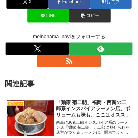
X
Facebook
はてブ
LINE
コピー
meinohama_naviをフォローする
関連記事
「麺家 菊二朗」福岡・西新の二
福岡グルメ
郎系インスパイアラーメン店。ボ
リュームも味も、ここはオススメ
できる！
西新にある二郎インスパイア系のラーメ
ン店「麺家 菊二朗」。二郎に魅せられた
店主がつくるラーメンは、関東でよく二
郎を食べていた私も納得の味とボリュー