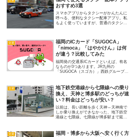
交通
スト10？）をランキン...
おすすめ3選
スマホアプリからタクシーがかんたんに
呼べる、便利なタクシー配車アプリ。私
もよく使っていますが、普通のタクシー
よりも以下のポイントで便利だなと感じ
ています。ふだんタクシーがあまり通ら
ない場所でも呼べるわざわざ電話しなく
福岡のICカード「SUGOCA」
てよい配車場所も目的地も...
交通
「nimoca」「はやかけん」は何
が違う？比較してみた
福岡発の交通系ICカードといえば、有名
なものが3つあります。JR九州の
「SUGOCA（スゴカ）」西鉄グループの
「nimoca（ニモカ）」そして、福岡市交
通局の「はやかけん」。明らかによく使
う交通機関があれば迷いませんが、特に
地下鉄空港線から七隈線への乗り
交通
決め手がない場合...
換え、天神と博多駅のどっちが速
い？料金はどっちが安い？
以前は、長い距離を歩く天神⇔天神南で
しか乗り換えができなかった、地下鉄空
港線と七隈線。七隈線が博多駅まで延伸
したことにより、博多駅でも乗り換えが
可能になりました。では、空港線から七
隈線（あるいはその逆）に乗り換えをす
福岡・博多から大阪へ安く行く方
交通
る場合、天神と博多駅のど...