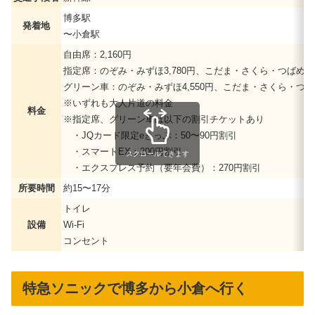
博多駅
発着地
〜小倉駅
自由席：2,160円
指定席：のぞみ・みずほ3,780円、こだま・さくら・つばめ3,4
グリーン車：のぞみ・みずほ4,550円、こだま・さくら・つばめ
※いずれも大人片道の料金
料金
※指定席、グリーン車は以下の割引チケットあり
・JQカード限定eきっぷ：50〜90円割引
・スマートEX：200円割引
スクロールできます
・エクスプレス予約（要年会費）：270円割引
所要時間
約15〜17分
トイレ
設備
Wi-Fi
コンセント
特急ソニックで博多から小倉へ行く