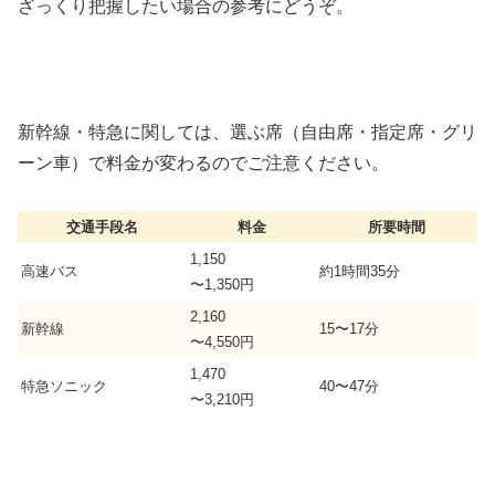
ざっくり把握したい場合の参考にどうぞ。
新幹線・特急に関しては、選ぶ席（自由席・指定席・グリ
ーン車）で料金が変わるのでご注意ください。
交通手段名
料金
所要時間
1,150
高速バス
約1時間35分
〜1,350円
2,160
新幹線
15〜17分
〜4,550円
1,470
特急ソニック
40〜47分
〜3,210円