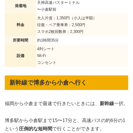
天神高速バスターミナル
発着地
〜小倉駅前
大人片道：1,350円（小人は半額）
料金
往復・ペア乗車券：2,500円
スマホ2枚回数券：2,300円
所要時間
約1時間35分
4列シート
設備
Wi-Fi
コンセント
新幹線で博多から小倉へ行く
福岡から小倉まで最速で行きたいときには、
新幹線
一択。
博多駅から小倉駅まで15〜17分と、高速バスの約6分の1
という
圧倒的な短時間
で行くことができます。