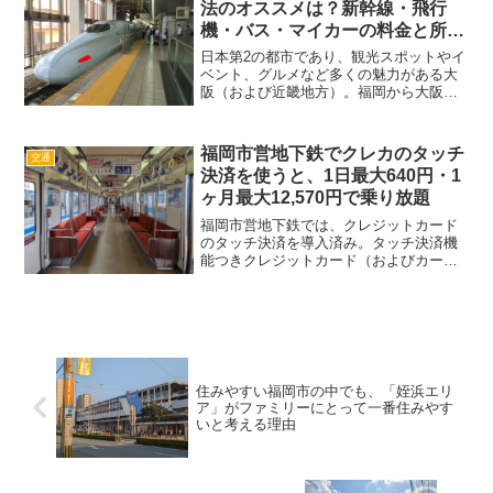
法のオススメは？新幹線・飛行
機・バス・マイカーの料金と所要
時間を比較
日本第2の都市であり、観光スポットやイ
ベント、グルメなど多くの魅力がある大
阪（および近畿地方）。福岡から大阪
は、ちょうど飛行機で行くか新幹線で行
くか迷うくらいの距離感。高速バスや車
でも頑張ればぜんぜん行けるくらいの時
福岡市営地下鉄でクレカのタッチ
交通
間・距離ですし、どうやっ...
決済を使うと、1日最大640円・1
ヶ月最大12,570円で乗り放題
福岡市営地下鉄では、クレジットカード
のタッチ決済を導入済み。タッチ決済機
能つきクレジットカード（およびカード
を登録したスマートフォン）で改札を通
ることが可能です。海外からの観光客で
もかんたんに地下鉄を利用できるだけで
なく、1日640円の上限...
住みやすい福岡市の中でも、「姪浜エリ
ア」がファミリーにとって一番住みやす
いと考える理由