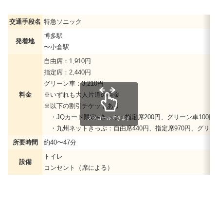
交通手段名
特急ソニック
博多駅
発着地
〜小倉駅
自由席：1,910円
指定席：2,440円
グリーン車：3,210円
料金
※いずれも大人片道の料金
※以下の割引チケットあり
・JQカード限定eきっぷ：指定席200円、グリーン車100円
スクロールできます
・九州ネットきっぷ：自由席440円、指定席970円、グリーン
所要時間
約40〜47分
トイレ
設備
コンセント（席による）