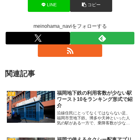
LINE
コピー
meinohama_naviをフォローする
関連記事
福岡地下鉄の利用客数が少ない駅
交通
ワースト10をランキング形式で紹
介
沿線住民にとってなくてはならない足、
福岡市営地下鉄。博多や天神といった人
気の駅がある一方で、乗降客数が少ない
駅ももちろんあります。この記事では、
福岡市が公開している資料をもとに利用
客数が少ない地下鉄駅のトップ10（ワー
福岡で使えるタクシー配車アプリ