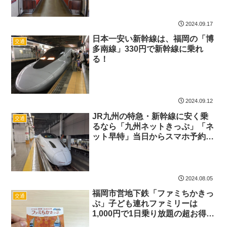
2024.09.17
日本一安い新幹線は、福岡の「博
交通
多南線」330円で新幹線に乗れ
る！
2024.09.12
JR九州の特急・新幹線に安く乗
交通
るなら「九州ネットきっぷ」「ネ
ット早特」当日からスマホ予約で
も窓口より安い
2024.08.05
福岡市営地下鉄「ファミちかきっ
交通
ぷ」子ども連れファミリーは
1,000円で1日乗り放題の超お得チ
ケット