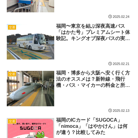
2025.02.24
福岡〜東京を結ぶ深夜高速バス
交通
「はかた号」プレミアムシート体
験記。キングオブ深夜バスの実力
は？
2025.02.21
福岡・博多から大阪へ安く行く方
交通
法のオススメは？新幹線・飛行
機・バス・マイカーの料金と所要
時間を比較
2025.02.13
福岡のICカード「SUGOCA」
交通
「nimoca」「はやかけん」は何
が違う？比較してみた