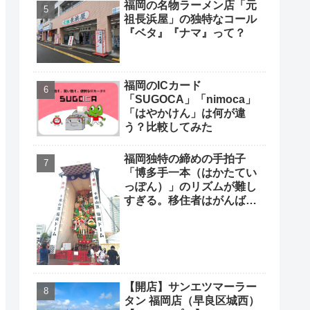
福岡の名物ラーメン店「元
祖長浜屋」の独特なコール
『ベタ』『ナマ』って？
福岡のICカード
「SUGOCA」「nimoca」
「はやかけん」は何が違
う？比較してみた
福岡独特の締めの手拍子
「博多手一本（はかたてい
っぽん）」のリズムが難し
すぎる。移住者はがんばっ
て覚えよう
【開店】サンエツマーラー
タン 福岡店（早良区城西）