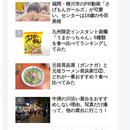
福岡・柳川市のPR動画「さ
げもんガールズ」が可愛
い。センターは18歳の今田
美桜
九州限定インスタント袋麺
「うまかっちゃん」5種類
を食べ比べてランキングし
てみた
元祖長浜屋（ガンナガ）と
元祖ラーメン長浜家①②、
どれが一番おすすめ？食べ
比べてみた
中洲の川沿い屋台をおすす
めしない理由。写真だけ撮
って、他の屋台に行こう！