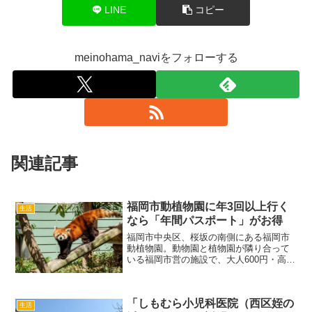
LINE
コピー
meinohama_naviをフォローする
関連記事
福岡市動植物園に年3回以上行く
生活
なら「年間パスポート」がお得
福岡市中央区、桜坂の南側にある福岡市
動植物園。動物園と植物園が隣り合って
いる福岡市営の施設で、大人600円・高校
生300円・中学生以下は無料とお金があま
りかからないのも魅力。入園料がそもそ
も安い福岡市動植物園ですが、年3回以上
「しもむら小児科医院（西区姪の
行く人であれば...
生活