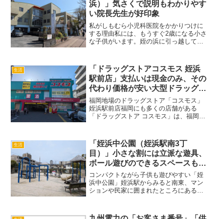
浜）」気さくで説明もわかりやす
い院長先生が好印象
私がしもむら小児科医院をかかりつけに
する理由私には、もうすぐ2歳になる小さ
な子供がいます。姪の浜に引っ越してき
て、現在かかりつけにしているのが「し
もむら小児科医院」。Googleの口コミを
見ると賛否両論あり実際どうなのか心配
「ドラッグストアコスモス 姪浜
生活
だったんですが、...
駅前店」支払いは現金のみ、その
代わり価格が安い大型ドラッグス
トア
福岡地場のドラッグストア「コスモス」
姪浜駅前店福岡にも多くの店舗がある
「ドラッグストア コスモス」は、福岡に
本社を置く企業。緑と紅色のデザイン、
『365日 毎日安い！』のキャッチフレー
ズが目印。福岡県内に195店舗を構えてお
「姪浜中公園（姪浜駅南3丁
生活
り（2024年3...
目）」小さな割には立派な遊具、
ボール遊びのできるスペースもあ
る公園
コンパクトながら子供も遊びやすい「姪
浜中公園」姪浜駅からみると南東、マン
ションや民家に囲まれたところにある
「姪浜中公園（めいのはまなかこうえ
ん）」。近くに大きな姪浜中央公園があ
るので、人はやや少なめ。公園の大部分
九州電力の「お客さま番号」「供