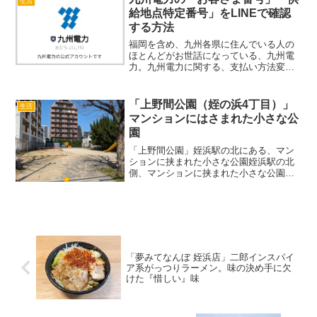
生活
は、高めのフェンスに加え出入...
給地点特定番号」をLINEで確認
する方法
福岡を含め、九州各県に住んでいる人の
ほとんどがお世話になっている、九州電
力。九州電力に関する、支払い方法変更
や引っ越しなどの手続きには「お客さま
番号」「供給地点特定番号」のいずれか
が必要。この番号は「ご契約内容のお知
「上野間公園（姪の浜4丁目）」
生活
らせ」「九電Web明細サ...
マンションにはさまれた小さな公
園
「上野間公園」姪浜駅の北にある、マン
ションに挟まれた小さな公園姪浜駅の北
側、マンションに挟まれた小さな公園が
「上野間公園（うえのまこうえん）」で
す。場所は県道560号線を入ったところ
で、しもむら小児科医院の裏手。かなり
こぢんまりとした公園で...
「夢みてなんぼ 姪浜店」二郎インスパイ
ア系がっつりラーメン。味の決め手に欠
けた『惜しい』味