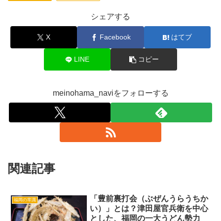
シェアする
X
Facebook
はてブ
LINE
コピー
meinohama_naviをフォローする
関連記事
「豊前裏打会（ぶぜんうらうちか
福岡の常識
い）」とは？津田屋官兵衛を中心
とした、福岡の一大うどん勢力