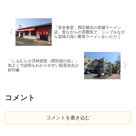
くておいしい福岡、日本中から人とお金
が集まる東京。それぞれにいいところ、
そうでないところがあ...
「安全食堂」西区横浜の老舗ラーメン
店。昔ながらの雰囲気で、シンプルなが
ら旨味の深い豚骨ラーメンをいただく
「しもむら小児科医院（西区姪の浜）」
気さくで説明もわかりやすい院長先生が
好印象
コメント
コメントを書き込む