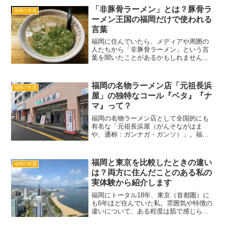
り中洲の屋台はおすすめできない。なぜ
「非豚骨ラーメン」とは？豚骨ラ
福岡の常識
中洲の屋台をおすすめしない...
ーメン王国の福岡だけで使われる
言葉
福岡に住んでいたら、メディアや周囲の
人たちから「非豚骨ラーメン」という言
葉を聞いたことがあるかもしれません。
なんとなく想像がつくかもしれません
が、これは福岡でしかまず使われない言
葉。福岡には『ラーメン＝豚骨である』
福岡の名物ラーメン店「元祖長浜
福岡の常識
という基本的な認識があるた...
屋」の独特なコール『ベタ』『ナ
マ』って？
福岡の名物ラーメン店として全国的にも
有名な「元祖長浜屋（がんそながはま
や、通称：ガンナガ・ガンソ）」。福岡
ラーメンの特徴のひとつでもある「替え
玉」発祥の店であり、独特の雰囲気やス
タイルを持つ店でもあります。そんな長
福岡と東京を比較したときの違い
福岡の常識
浜屋独自のスタイルのひとつ...
は？両方に住んだことのある私の
実体験から紹介します
福岡にトータル18年、東京（首都圏）に
も6年ほど住んでいた私。雰囲気や特徴の
違いについて、ある程度は肌で感じられ
たと思っています。住みやすくご飯が安