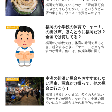
福岡で台頭しているのが、「豊前裏打会
（ぶぜんうらうちかい）」といううどん
店の集まり。ウエストや資さんのような
チェーン店ではなく、北九州のうどん
店・津田屋官兵衛の大将を中心としたお
店の集合体です。豊前裏打会に名を連ね
福岡の小学校の体育で「ヤー！」
福岡の常識
る店は、基本的に麺・ダシ・...
の掛け声、ほんとうに福岡だけ？
全国では何してる？
福岡の小学校では、体育の時間で座ると
き、起立するときに「ヤー！」と声を出
すのが普通。他には、体操隊形に開くと
きや戻るときにも言うようです。実はこ
れ福岡独特の文化で、他県ではやらない
ことの方が多い。私の出身地は長崎市で
すが、体操隊形に開く・戻...
中洲の川沿い屋台をおすすめしな
福岡の常識
い理由。写真だけ撮って、他の屋
台に行こう！
福岡（博多）といえば、多くの人が思い
浮かべるのが屋台。なかでも、中洲の川
沿いにならぶ屋台はその象徴的な光景
で、テレビ番組等でもたびたび目にしま
す。ですが、福岡市民ならご存知のとお