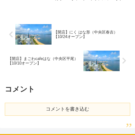
リ 新天神地下街店」。ヴィ・ド・フラン
スの最上級ブランドとして九州初出店と
なり、生地の製造から販売まで全工程を1
店舗で行う...
【開店】にく はな形（中央区春吉）
【10/24オープン】
【開店】まごわcafeはな（中央区平尾）
【10/10オープン】
コメント
コメントを書き込む