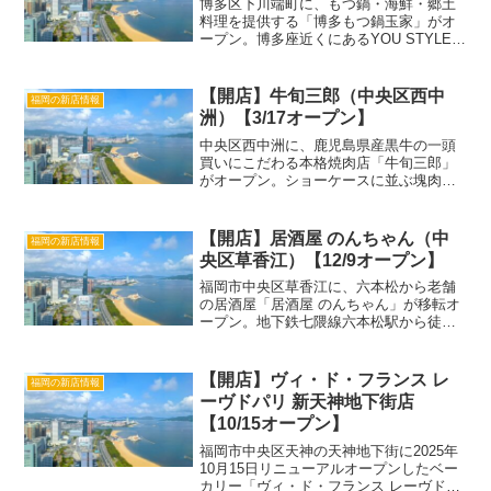
博多区下川端町に、もつ鍋・海鮮・郷土
料理を提供する「博多もつ鍋玉家」がオ
ープン。博多座近くにあるYOU STYLE
HOTEL HAKATA内に出典するようです。
「博多もつ鍋玉家」詳細店名博多もつ鍋
玉家ジャンルもつ鍋、海鮮、郷土料理オ
【開店】牛旬三郎（中央区西中
福岡の新店情報
ープン...
洲）【3/17オープン】
中央区西中洲に、鹿児島県産黒牛の一頭
買いにこだわる本格焼肉店「牛旬三郎」
がオープン。ショーケースに並ぶ塊肉が
圧巻の、落ち着いた大人の焼肉店です。
この投稿をInstagramで見る 牛旬三郎 西
中洲店(@gyuusyun)がシェアした投稿
【開店】居酒屋 のんちゃん（中
福岡の新店情報
「...
央区草香江）【12/9オープン】
福岡市中央区草香江に、六本松から老舗
の居酒屋「居酒屋 のんちゃん」が移転オ
ープン。地下鉄七隈線六本松駅から徒歩
約3分の新しい場所で、59席の広々とした
空間に。 この投稿をInstagramで見る 居
酒屋のんちゃん(@izakayanonch...
【開店】ヴィ・ド・フランス レ
福岡の新店情報
ーヴドパリ 新天神地下街店
【10/15オープン】
福岡市中央区天神の天神地下街に2025年
10月15日リニューアルオープンしたベー
カリー「ヴィ・ド・フランス レーヴドパ