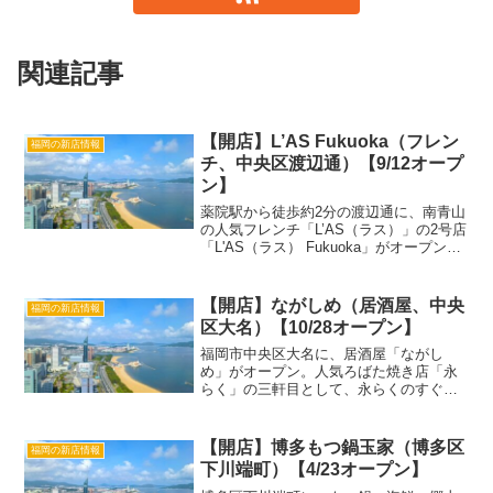
関連記事
【開店】L’AS Fukuoka（フレン
福岡の新店情報
チ、中央区渡辺通）【9/12オープ
ン】
薬院駅から徒歩約2分の渡辺通に、南青山
の人気フレンチ「L’AS（ラス）」の2号店
「L'AS（ラス） Fukuoka」がオープン。
月替わりのおまかせコースをスタイリッ
シュな空間で楽しめます。 この投稿を
Instagramで見る L'AS(@r...
【開店】ながしめ（居酒屋、中央
福岡の新店情報
区大名）【10/28オープン】
福岡市中央区大名に、居酒屋「ながし
め」がオープン。人気ろばた焼き店「永
らく」の三軒目として、永らくのすぐ奥
に位置する鉄板焼きと炭焼きが自慢の店
です。美味しいお刺身盛り合わせなど海
鮮料理も充実しており、永らくのお席が
【開店】博多もつ鍋玉家（博多区
福岡の新店情報
満席でも利用できる2軒目ス...
下川端町）【4/23オープン】