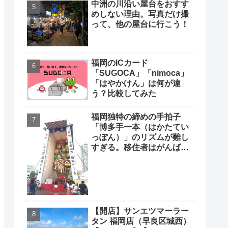
中洲の川沿い屋台をおすす
めしない理由。写真だけ撮
って、他の屋台に行こう！
福岡のICカード
「SUGOCA」「nimoca」
「はやかけん」は何が違
う？比較してみた
福岡独特の締めの手拍子
「博多手一本（はかたてい
っぽん）」のリズムが難し
すぎる。移住者はがんばっ
て覚えよう
【開店】サンエツマーラー
タン 福岡店（早良区城西）