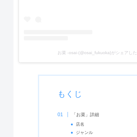
お菜 -osai-(@osai_fukuoka)がシェア
もくじ
「お菜」詳細
店名
ジャンル