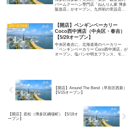
バームクーヘン専門店「ねんりん家 博多
阪急店」がオープン。九州初の常設店と
して、博多阪急の地階 洋菓子売場に出
店。博多限定の「マウントバーム あまお
う苺バター」も登場しており、手土産や
【開店】ペンギンベーカリー
福岡の新店情報
ちょっとした贈り物に...
Coco西中洲店（中央区・春吉）
【5/29オープン】
中央区春吉に、北海道発のベーカリー
「ペンギンベーカリー Coco西中洲店」が
オープン。塩パンや明太フランス、モチ
モチ食感のドーナツなどが並ぶ北海道産
小麦でつくるパン店です。 この投稿を
Instagramで見る ペンギンベーカリー
(@peng...
【開店】Around The Bend（早良区西新）
【5/15オープン】
【開店】若松（博多区綱場町）【5/18オ
ープン】