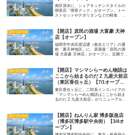
南区清水に、シェアキッチンスタイルの
喫茶店「喫茶クック」がオープン。トー
ストセットやナポリタンなどの軽食、水
出しアイスコーヒーやウインナー珈琲が
楽しめます。 この投稿をInstagramで見
る 喫茶クック(@kissacook)がシェアし
【開店】庶民の酒場 大富豪 天神
福岡の新店情報
た...
店【オープン】
福岡市中央区渡辺通（春吉エリア）の通
称「裏天神地区」に、居酒屋「庶民の酒
場 大富豪 天神店」がオープン。近隣で営
業している熊本発の人気店「つけ麺魚
雷」の系列店として出店。15時から営業
する早飲み対応の庶民的な酒場です。 こ
【開店】マシマシらーめん物語は
福岡の新店情報
の投稿をInsta...
ここから始まるのだ Z 九産大前店
（東区香住ヶ丘）【7/1オープ
ン】
東区香住ヶ丘に、二郎系インスパイアの
「マシマシらーめん物語はここから始ま
るのだ Z 九産大前店」がリニューアルオ
ープン。若き店長が就任し、店名も内容
も一新しての再スタートです。 この投稿
をInstagramで見る マシマシらーめん物
【開店】ねんりん家 博多阪急店
福岡の新店情報
語『Z』...
（博多区博多駅中央街）【3/4オ
ープン】
博多区博多駅中央街に、東京・銀座発の