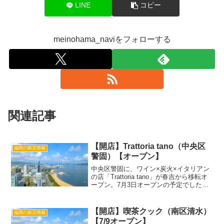
LINE
コピー
meinohama_naviをフォローする
関連記事
【開店】Trattoria tano（中央区
福岡の新店情報
警固）【オープン】
中央区警固に、ワイン×炭火×イタリアン
の店「Trattoria tano」が春吉から移転オ
ープン。7月3日オープンの予定でした
が、施工不良でオープンが延期になった
とのこと。 この投稿をInstagramで見る
Trattoria tano(...
【開店】喫茶クック（南区清水）
福岡の新店情報
【7/9オープン】