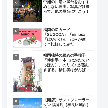
中洲の川沿い屋台をおすす
めしない理由。写真だけ撮
って、他の屋台に行こう！
福岡のICカード
「SUGOCA」「nimoca」
「はやかけん」は何が違
う？比較してみた
福岡独特の締めの手拍子
「博多手一本（はかたてい
っぽん）」のリズムが難し
すぎる。移住者はがんばっ
て覚えよう
【開店】サンエツマーラー
タン 福岡店（早良区城西）