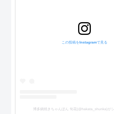
この投稿をInstagramで見る
博多鍋焼きちゃんぽん 旬花(@hakata_shunka)