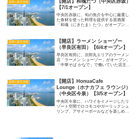
【開店】和魂たつ（中央区赤坂）
福岡の新店情報
楽しめる店とのこと...
【7/1オープン】
中央区赤坂に、旬の魚介を中心に厳選し
た食材を使った料理を提供する居酒屋
「和魂（にきたま）たつ」がオープン。
この投稿をInstagramで見る 和食 和魂
(にきたま) たつ(@nikitama_tatsu)がシ
ェアした投稿「和魂たつ」詳細店...
【開店】ラーメン ショーゾー
福岡の新店情報
（早良区有田）【6/4オープン】
早良区有田に、次郎丸エリアのラーメン
店「ラーメン ショーゾー」がオープン。
「中華そば かなで」で働いていた店主に
よる新店で、豚骨ラーメンとまぜそばが
メインメニューです。 この投稿を
Instagramで見る ラーメンショーゾー
【開店】HonuaCafe
福岡の新店情報
(@ramen_...
Lounge（ホナカフェ ラウンジ）
（中央区今泉）【3/5オープン】
中央区今泉に、ハワイをイメージしたリ
ゾート空間でロコモコやガーリックシュ
リンプ、アサイーボールなどを楽しめる
カフェ「HonuaCafe Lounge（ホナカフェ
ラウンジ）」がオープン。糸島の二見ヶ
浦にある｢Honua Cafe｣の姉妹店と...