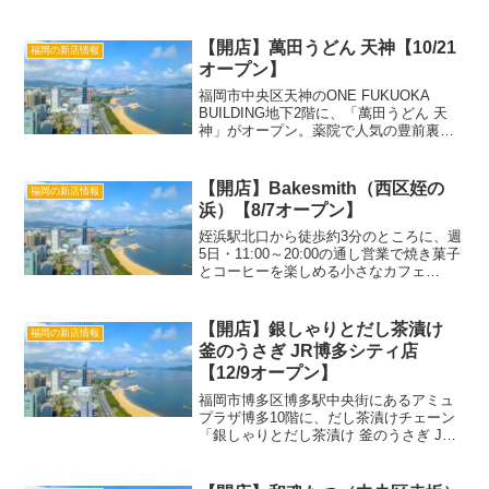
【開店】萬田うどん 天神【10/21
福岡の新店情報
オープン】
福岡市中央区天神のONE FUKUOKA
BUILDING地下2階に、「萬田うどん 天
神」がオープン。薬院で人気の豊前裏打
会の店「萬田うどん」の2号店が、天神駅
すぐのワンビルに出店。豊前裏打会らし
いうどんと揚げたての天ぷらが楽しめ、
【開店】Bakesmith（西区姪の
福岡の新店情報
天神限定...
浜）【8/7オープン】
姪浜駅北口から徒歩約3分のところに、週
5日・11:00～20:00の通し営業で焼き菓子
とコーヒーを楽しめる小さなカフェ
「Bakesmith（ベイクスミス）」がオー
プン。 この投稿をInstagramで見る
Bakesmith(@bakesm...
【開店】銀しゃりとだし茶漬け
福岡の新店情報
釜のうさぎ JR博多シティ店
【12/9オープン】
福岡市博多区博多駅中央街にあるアミュ
プラザ博多10階に、だし茶漬けチェーン
「銀しゃりとだし茶漬け 釜のうさぎ JR
博多シティ店」がオープン。厳選した素
材を使ったこだわりのだし茶漬けと銀し
ゃりを中心に、様々なバリエーションが