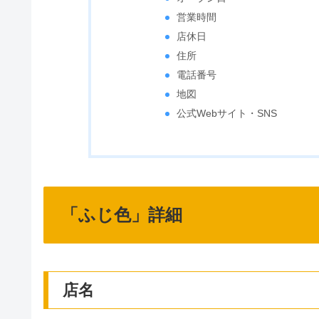
営業時間
店休日
住所
電話番号
地図
公式Webサイト・SNS
「ふじ色」詳細
店名