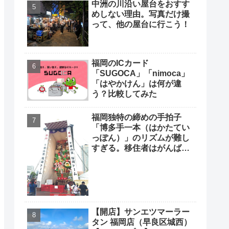
中洲の川沿い屋台をおすす
めしない理由。写真だけ撮
って、他の屋台に行こう！
福岡のICカード
「SUGOCA」「nimoca」
「はやかけん」は何が違
う？比較してみた
福岡独特の締めの手拍子
「博多手一本（はかたてい
っぽん）」のリズムが難し
すぎる。移住者はがんばっ
て覚えよう
【開店】サンエツマーラー
タン 福岡店（早良区城西）