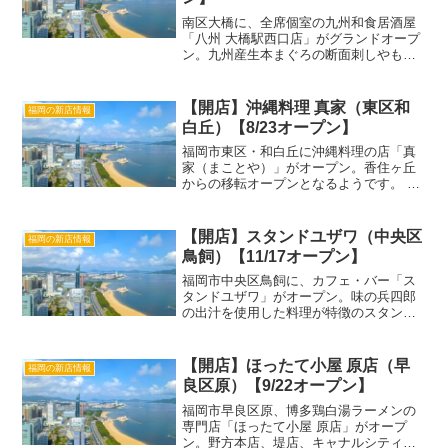
南区大橋に、全席個室の九州和食居酒屋
「八州 大橋駅西口店」がグランドオープ
ン。九州産生本まぐろの断面刺しやもつ
鍋、馬刺しなど、九州の食材をふんだん
に使った料理が楽しめます。全席掘りご
たつ個室で、最大45名までの宴会にも対
【開店】沖縄料理 真家（東区和
福岡の新店情報
応可能。 この投稿を...
白丘）【8/23オープン】
福岡市東区・和白丘に沖縄料理の店「真
家（まことや）」がオープン。香住ヶ丘
からの移転オープンとなるようです。 こ
の投稿をInstagramで見る 福岡市東区香
住ヶ丘 沖縄料理 真家(@makot_oya)が
シェアした投稿「沖縄料理 真家」詳細...
【開店】スタンドユザワ（中央区
福岡の新店情報
鳥飼）【11/17オープン】
福岡市中央区鳥飼に、カフェ・バー「ス
タンドユザワ」がオープン。味の兵四郎
の出汁を使用した料理が特徴のスタンド
形式のコミュニティカフェ・バーで、昼
間はカフェとして、夜はバーとして営業
しています。アビスパ福岡の湯澤聖人選
【開店】ほったて小屋 原店（早
福岡の新店情報
手が開いたお店とのこと。...
良区原）【9/22オープン】
福岡市早良区原、博多鶏白湯ラーメンの
専門店「ほったて小屋 原店」がオープ
ン。野方本店、堤店、キャナルシティ博