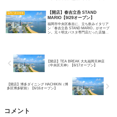
多ラーメンスタジアム店（リニューアル
に伴い閉店）に続く店舗となるようで
す。 この投稿をInstagramで見る さかい
【開店】春吉立呑 STAND
福岡の新店情報
のぶひと(@h...
MARIO【9/29オープン】
福岡市中央区春吉に、立ち飲みイタリア
ン「春吉立呑 STAND MARIO」がオープ
ン。元々明太パスタ専門店だった店舗が
リニューアルし、1,000円で4杯飲める破
格のせんべろシステムが話題の立ち飲み
屋です。本格的な生パスタと30種類以上
のドリ...
【開店】TEA BREAK 大丸福岡天神店
（中央区天神）【6/17オープン】
【開店】博多ダイニング HACHIKIN（博
多区博多駅前）【6/16オープン】
コメント