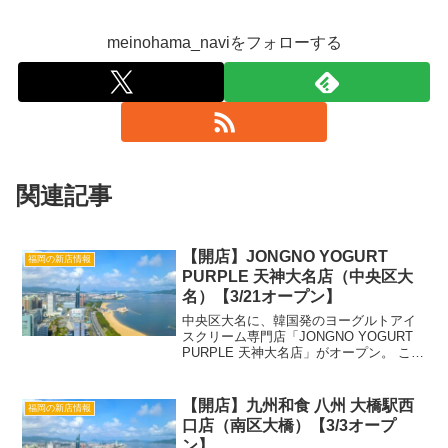
meinohama_naviをフォローする
関連記事
【開店】JONGNO YOGURT
福岡の新店情報
PURPLE 天神大名店（中央区大
名）【3/21オープン】
中央区大名に、韓国発のヨーグルトアイ
スクリーム専門店「JONGNO YOGURT
PURPLE 天神大名店」がオープン。 この
投稿をInstagramで見る ジョンノヨーグ
ルトパープル | 日本公式
(@jongno_yogurtpurple...
【開店】九州和食 八州 大橋駅西
福岡の新店情報
口店（南区大橋）【3/3オープ
ン】