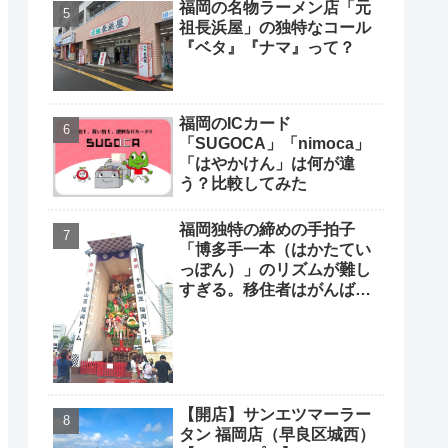
福岡の名物ラーメン店「元
祖長浜屋」の独特なコール
『ベタ』『ナマ』って？
福岡のICカード
「SUGOCA」「nimoca」
「はやかけん」は何が違
う？比較してみた
福岡独特の締めの手拍子
「博多手一本（はかたてい
っぽん）」のリズムが難し
すぎる。移住者はがんばっ
て覚えよう
【開店】サンエツマーラー
タン 福岡店（早良区城西）