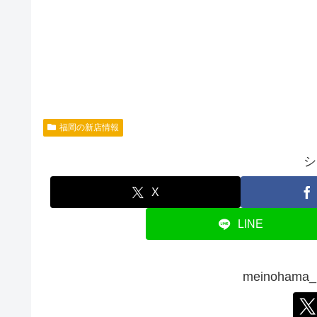
福岡の新店情報
シ
X
LINE
meinoham