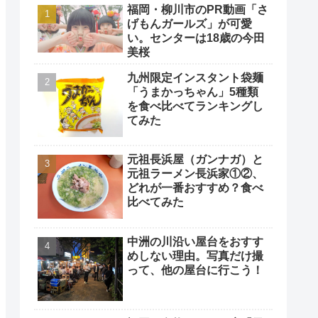
福岡・柳川市のPR動画「さ
げもんガールズ」が可愛
い。センターは18歳の今田
美桜
九州限定インスタント袋麺
「うまかっちゃん」5種類
を食べ比べてランキングし
てみた
元祖長浜屋（ガンナガ）と
元祖ラーメン長浜家①②、
どれが一番おすすめ？食べ
比べてみた
中洲の川沿い屋台をおすす
めしない理由。写真だけ撮
って、他の屋台に行こう！