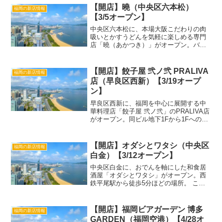
【開店】曉（中央区六本松）
福岡の新店情報
【3/5オープン】
中央区六本松に、本場大阪こだわりの肉
吸いとかすうどんを気軽に楽しめる専門
店「曉（あかつき）」がオープン。バラ
肉の旨みが染み渡る優しい味わいのスー
プを、ランチや夕食にゆっくりと堪能で
きます。 この投稿をInstagramで見る
【開店】餃子屋 弐ノ弐 PRALIVA
福岡の新店情報
曉 AKATS...
店（早良区西新）【3/19オープ
ン】
早良区西新に、福岡を中心に展開する中
華料理店「餃子屋 弐ノ弐」のPRALIVA店
がオープン。同ビル地下1Fから1Fへの移
転リニューアルで、より利用しやすくな
りました。「餃子屋 弐ノ弐 PRALIVA
店」詳細店名餃子屋 弐ノ弐 PRALIVA...
【開店】オダシとワタシ（中央区
福岡の新店情報
白金）【3/12オープン】
中央区白金に、おでんを軸にした和食居
酒屋「オダシとワタシ」がオープン。西
鉄平尾駅から徒歩5分ほどの場所。 この
投稿をInstagramで見る オダシとワタシ
(@odashitowatashi)がシェアした投稿
「オダシとワタシ」詳細店名オダシ...
【開店】福岡ビアガーデン 博多
福岡の新店情報
GARDEN（福岡空港）【4/28オ