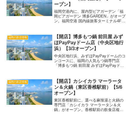
ープン】
福岡空港内に、屋内型ビアガーデン「福
岡ビアガーデン 博多GARDEN」がオープ
ン。福岡空港 国内線旅客ターミナル4Fの
展望デッキ横で、飛行機と夜景を眺めな
がら飲み放題や九州グルメが楽しめま
す。 この投稿をInstagramで見る 福岡ビ
【開店】博多もつ鍋 前田屋 みず
福岡の新店情報
アガ...
ほPayPayドーム店（中央区地行
浜）【3/3オープン】
中央区地行浜、みずほPayPayドームのコ
ンコースに、福岡の人気もつ鍋専門店
「博多もつ鍋 前田屋 みずほPayPayドー
ム店」がオープン。みずほPayPayドーム
福岡の8ゲート近くにあるテイクアウト専
門店で、国産和牛最高級ホルモンのみを
【開店】カシイカラ マーラータ
福岡の新店情報
使用...
ン＆火鍋（東区香椎駅前）【5/6
オープン】
東区香椎駅前に、選べる麻辣湯と火鍋の
専門店「カシイカラ マーラータン＆火
鍋」がオープン。香椎駅前の飲食店複合
施設「GEMSTREET」の2階に出店し
た、ブームとなっている麻辣湯の店で
す。「カシイカラ マーラータン＆火鍋」
詳細店名カシイカラ ...