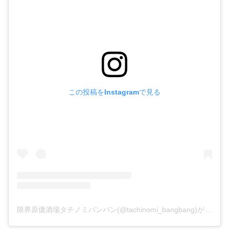
この投稿をInstagramで見る
限界原価酒場タチノミバンバン(@tachinomi_bangbang)がシェアした投稿