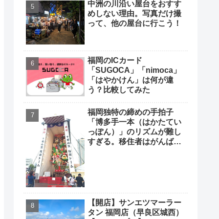
中洲の川沿い屋台をおすす
めしない理由。写真だけ撮
って、他の屋台に行こう！
福岡のICカード
「SUGOCA」「nimoca」
「はやかけん」は何が違
う？比較してみた
福岡独特の締めの手拍子
「博多手一本（はかたてい
っぽん）」のリズムが難し
すぎる。移住者はがんばっ
て覚えよう
【開店】サンエツマーラー
タン 福岡店（早良区城西）