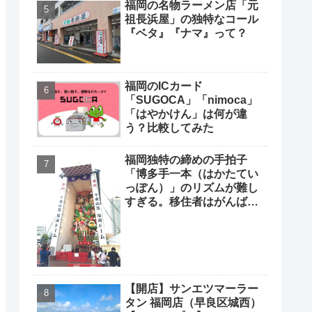
福岡の名物ラーメン店「元
祖長浜屋」の独特なコール
『ベタ』『ナマ』って？
福岡のICカード
「SUGOCA」「nimoca」
「はやかけん」は何が違
う？比較してみた
福岡独特の締めの手拍子
「博多手一本（はかたてい
っぽん）」のリズムが難し
すぎる。移住者はがんばっ
て覚えよう
【開店】サンエツマーラー
タン 福岡店（早良区城西）