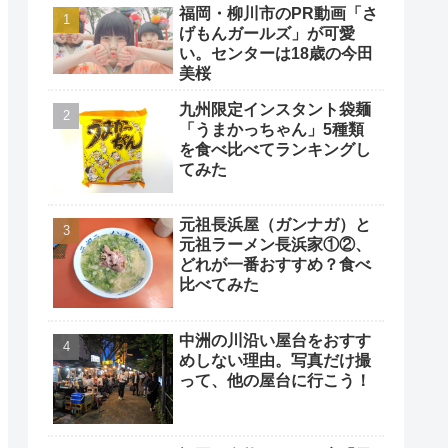
福岡・柳川市のPR動画「さ
げもんガールズ」が可愛
い。センターは18歳の今田
美桜
九州限定インスタント袋麺
「うまかっちゃん」5種類
を食べ比べてランキングし
てみた
元祖長浜屋（ガンナガ）と
元祖ラーメン長浜家①②、
どれが一番おすすめ？食べ
比べてみた
中洲の川沿い屋台をおすす
めしない理由。写真だけ撮
って、他の屋台に行こう！