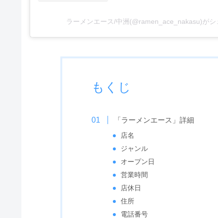
ラーメンエース/中洲(@ramen_ace_nakasu)
もくじ
「ラーメンエース」詳細
店名
ジャンル
オープン日
営業時間
店休日
住所
電話番号