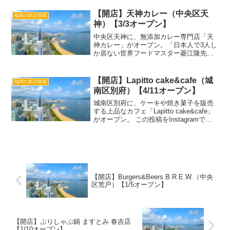
のみで、東京の鮨店で修行した大将が上
質な寿司を提供する店です。 この投稿を
【開店】天神カレー（中央区天
福岡の新店情報
Instagr...
神）【3/3オープン】
中央区天神に、無添加カレー専門店「天
神カレー」がオープン。「日本人で3人し
か居ない世界フードマスター菱江隆先生
の超美味しい無添加カレー」を出すお店
とのこと。支払いはキャッシュレスの
み。 この投稿をInstagramで見る 天神カ
【開店】Lapitto cake&cafe（城
福岡の新店情報
レー🍛(@t...
南区別府）【4/11オープン】
城南区別府に、ケーキや焼き菓子を販売
する上品なカフェ「Lapitto cake&cafe」
がオープン。 この投稿をInstagramで見
る Lapitto(@lapitto_cafe)がシェアした投
稿「Lapitto cake&cafe」詳...
【開店】Burgers&Beers B.R.E.W.（中央
区荒戸）【1/5オープン】
【開店】ぶりしゃぶ鍋 ますとみ 春吉店
【1/10オープン】