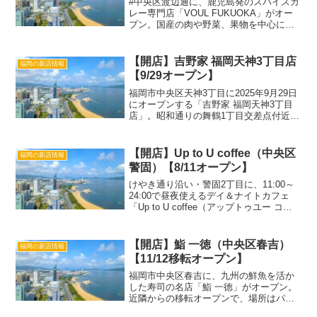
#中央区渡辺通に、鹿児島発のスパイスカ
レー専門店「VOUL FUKUOKA」がオー
プン。国産の肉や野菜、果物を中心に、
独自配合の挽きたてスパイスで仕上げる
こだわりのカレーが味わえます。 この投
稿をInstagramで見る VOUL FUKU...
【開店】吉野家 福岡天神3丁目店
福岡の新店情報
【9/29オープン】
福岡市中央区天神3丁目に2025年9月29日
にオープンする「吉野家 福岡天神3丁目
店」。昭和通りの舞鶴1丁目交差点付近に
位置し、24時間営業でテイクアウト窓口
も完備したコンパクトな店舗です。「吉
野家 福岡天神3丁目店」詳細店名吉野家
【開店】Up to U coffee（中央区
福岡の新店情報
福岡天...
警固）【8/11オープン】
けやき通り沿い・警固2丁目に、11:00～
24:00で昼夜使えるデイ＆ナイトカフェ
「Up to U coffee（アップトゥユー コー
ヒー）」がオープン。 この投稿を
Instagramで見る UP TO U
COFFEE(@uptou.co...
【開店】鮨 一徳（中央区春吉）
福岡の新店情報
【11/12移転オープン】
福岡市中央区春吉に、九州の鮮魚を活か
した寿司の名店「鮨 一徳」がオープン。
近隣からの移転オープンで、場所はパチ
ンコ玉屋の裏。おまかせコース22,000円