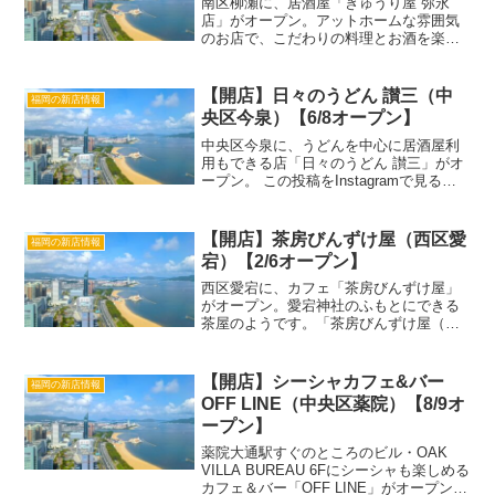
南区柳瀬に、居酒屋「きゅうり屋 弥永
店」がオープン。アットホームな雰囲気
のお店で、こだわりの料理とお酒を楽し
めます。 この投稿をInstagramで見る
@kyuriya_yanagaがシェアした投稿「き
ゅうり屋 弥永店」詳細店名きゅうり屋...
【開店】日々のうどん 讃三（中
福岡の新店情報
央区今泉）【6/8オープン】
中央区今泉に、うどんを中心に居酒屋利
用もできる店「日々のうどん 讃三」がオ
ープン。 この投稿をInstagramで見る
日々のうどん 讃三（さんさん）
(@hibi.udon.san3)がシェアした投稿
「日々のうどん 讃三」詳細店名日々のう
【開店】茶房びんずけ屋（西区愛
福岡の新店情報
ど...
宕）【2/6オープン】
西区愛宕に、カフェ「茶房びんずけ屋」
がオープン。愛宕神社のふもとにできる
茶屋のようです。「茶房びんずけ屋（店
名）」詳細店名茶房びんずけ屋ジャンル
カフェオープン日2026年2月6日営業時間
10:00〜17:00店休日住所福岡県福岡市西
【開店】シーシャカフェ&バー
福岡の新店情報
区愛宕2...
OFF LINE（中央区薬院）【8/9オ
ープン】
薬院大通駅すぐのところのビル・OAK
VILLA BUREAU 6Fにシーシャも楽しめる
カフェ＆バー「OFF LINE」がオープン。