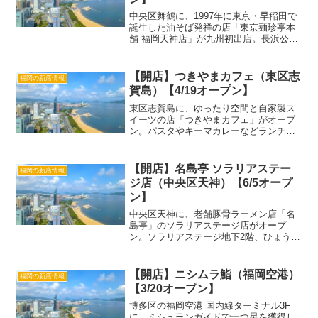
中央区舞鶴に、1997年に東京・早稲田で
誕生した油そば発祥の店「東京麺珍亭本
舗 福岡天神店」が九州初出店。長浜公園
の目の前で、元祖油そばが味わえます。
この投稿をInstagramで見る 【公式】東
京麺珍亭本舗福岡天神店〜元祖油そば専
【開店】つきやまカフェ（東区志
福岡の新店情報
門店(...
賀島）【4/19オープン】
東区志賀島に、ゆったり空間と自家製ス
イーツの店「つきやまカフェ」がオープ
ン。パスタやキーマカレーなどランチも
食べられるとのこと。 この投稿を
Instagramで見る つきやまカフェ/志賀島
(@tsukiyama_cafe)がシェアした投稿「...
【開店】名島亭 ソラリアステー
福岡の新店情報
ジ店（中央区天神）【6/5オープ
ン】
中央区天神に、老舗豚骨ラーメン店「名
島亭」のソラリアステージ店がオープ
ン。ソラリアステージ地下2階、ひょうた
ん寿司の隣です。 この投稿をInstagram
で見る 博多長浜ラーメン 名島亭
(@najima_showa62)がシェアした投稿
【開店】ニシムラ鮨（福岡空港）
福岡の新店情報
「名...
【3/20オープン】
博多区の福岡空港 国内線ターミナル3F
に、ミシュランガイドで一つ星を獲得し