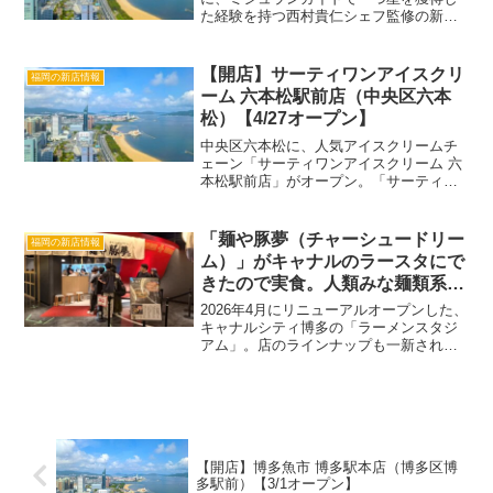
た経験を持つ西村貴仁シェフ監修の新業
態「ニシムラ鮨」がオープン。江戸前の
技法にフレンチや韓国料理の要素を取り
入れた、カジュアルに楽しめる本格鮨の
【開店】サーティワンアイスクリ
福岡の新店情報
店です。 この投稿をI...
ーム 六本松駅前店（中央区六本
松）【4/27オープン】
中央区六本松に、人気アイスクリームチ
ェーン「サーティワンアイスクリーム 六
本松駅前店」がオープン。「サーティワ
ンアイスクリーム 六本松駅前店」詳細店
名サーティワンアイスクリーム 六本松駅
前店ジャンルジェラート・アイスクリー
「麺や豚夢（チャーシュードリー
福岡の新店情報
ムオープン日202...
ム）」がキャナルのラースタにで
きたので実食。人類みな麺類系列
が九州初出店！
2026年4月にリニューアルオープンした、
キャナルシティ博多の「ラーメンスタジ
アム」。店のラインナップも一新されま
した。そんな店のうちの1つ、九州初上陸
を果たしたのが「麺や 豚夢（チャーシュ
ードリーム）」。大阪の人気行列店「人
類みな麺類」系...
【開店】博多魚市 博多駅本店（博多区博
多駅前）【3/1オープン】