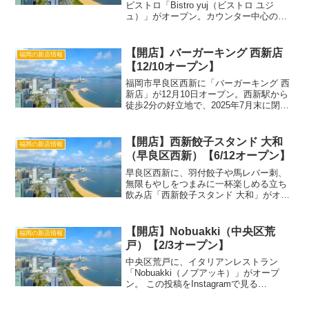
ビストロ「Bistro yuj（ビストロ ユジ
ュ）」がオープン。カウンター中心の落
ち着いた空間で、季節感ある料理とワイ
ンを楽しめるお店です。 この投稿を
Instagramで見る ユジュ(@yuj0823)...
【開店】バーガーキング 西新店
福岡の新店情報
【12/10オープン】
福岡市早良区西新に「バーガーキング 西
新店」が12月10日オープン。西新駅から
徒歩2分の好立地で、2025年7月末に閉店
したフレッシュネスバーガー西新店の跡
地に出店するとのこと。2025年6月にオー
プンした六本松店に続く福岡市内での新
【開店】西新餃子スタンド 大和
福岡の新店情報
規出店...
（早良区西新）【6/12オープン】
早良区西新に、羽付餃子や馬レバー刺、
無限もやしをつまみに一杯楽しめる立ち
飲み店「西新餃子スタンド 大和」がオー
プン。立ち飲み店6店舗が集まる西新町横
丁の一角に出店しています。 この投稿を
Instagramで見る 西新餃子スタンド 大和
【開店】Nobuakki（中央区荒
福岡の新店情報
｜西新...
戸）【2/3オープン】
中央区荒戸に、イタリアンレストラン
「Nobuakki（ノブアッキ）」がオープ
ン。 この投稿をInstagramで見る
Nobuakki(@nobu_akki)がシェアした投稿
「Nobuakki（ノブアッキ）」詳細店名