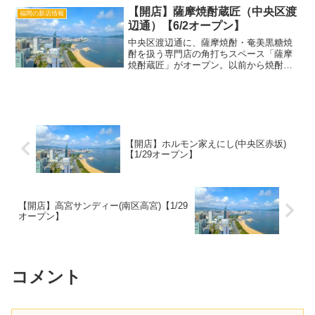
Nobuakki（ノブア...
【開店】薩摩焼酎蔵匠（中央区渡
福岡の新店情報
辺通）【6/2オープン】
中央区渡辺通に、薩摩焼酎・奄美黒糖焼
酎を扱う専門店の角打ちスペース「薩摩
焼酎蔵匠」がオープン。以前から焼酎を
販売してきたお店が、2026年6月2日より
立ち飲みできる角打ちを新設しました。
この投稿をInstagramで見る 薩摩焼酎蔵
匠(@...
【開店】ホルモン家えにし(中央区赤坂)
【1/29オープン】
【開店】高宮サンディー(南区高宮)【1/29
オープン】
コメント