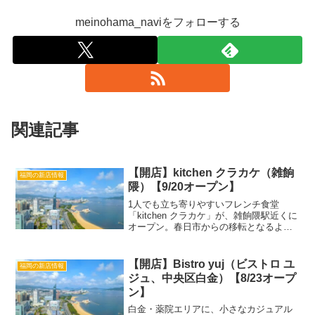
meinohama_naviをフォローする
関連記事
【開店】kitchen クラカケ（雑餉
福岡の新店情報
隈）【9/20オープン】
1人でも立ち寄りやすいフレンチ食堂
「kitchen クラカケ」が、雑餉隈駅近くに
オープン。春日市からの移転となるよう
です。 この投稿をInstagramで見る フレ
ンチ食堂 kitchenクラカケ
(@kitchen_kurakake)がシェ...
【開店】Bistro yuj（ビストロ ユ
福岡の新店情報
ジュ、中央区白金）【8/23オープ
ン】
白金・薬院エリアに、小さなカジュアル