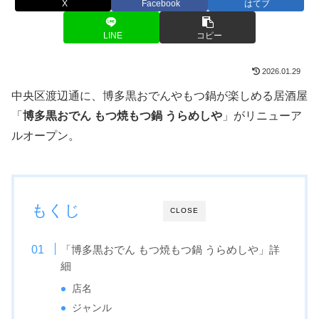
X
Facebook
はてブ
LINE
コピー
2026.01.29
中央区渡辺通に、博多黒おでんやもつ鍋が楽しめる居酒屋
「
博多黒おでん もつ焼もつ鍋 うらめしや
」がリニューア
ルオープン。
もくじ
CLOSE
「博多黒おでん もつ焼もつ鍋 うらめしや」詳
細
店名
ジャンル