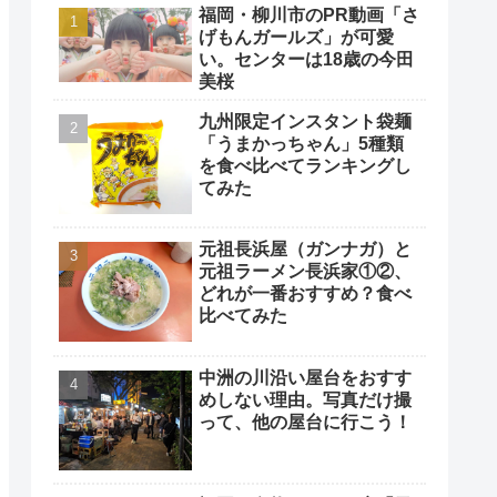
福岡・柳川市のPR動画「さ
げもんガールズ」が可愛
い。センターは18歳の今田
美桜
九州限定インスタント袋麺
「うまかっちゃん」5種類
を食べ比べてランキングし
てみた
元祖長浜屋（ガンナガ）と
元祖ラーメン長浜家①②、
どれが一番おすすめ？食べ
比べてみた
中洲の川沿い屋台をおすす
めしない理由。写真だけ撮
って、他の屋台に行こう！