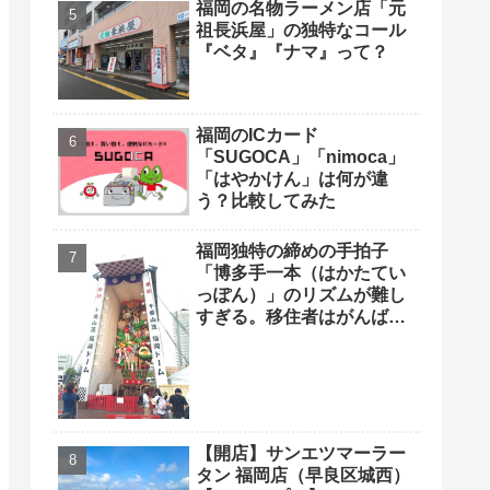
福岡の名物ラーメン店「元
祖長浜屋」の独特なコール
『ベタ』『ナマ』って？
福岡のICカード
「SUGOCA」「nimoca」
「はやかけん」は何が違
う？比較してみた
福岡独特の締めの手拍子
「博多手一本（はかたてい
っぽん）」のリズムが難し
すぎる。移住者はがんばっ
て覚えよう
【開店】サンエツマーラー
タン 福岡店（早良区城西）