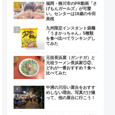
福岡・柳川市のPR動画「さ
げもんガールズ」が可愛
い。センターは18歳の今田
美桜
九州限定インスタント袋麺
「うまかっちゃん」5種類
を食べ比べてランキングし
てみた
元祖長浜屋（ガンナガ）と
元祖ラーメン長浜家①②、
どれが一番おすすめ？食べ
比べてみた
中洲の川沿い屋台をおすす
めしない理由。写真だけ撮
って、他の屋台に行こう！