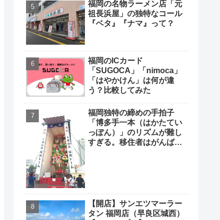
福岡の名物ラーメン店「元
祖長浜屋」の独特なコール
『ベタ』『ナマ』って？
福岡のICカード
「SUGOCA」「nimoca」
「はやかけん」は何が違
う？比較してみた
福岡独特の締めの手拍子
「博多手一本（はかたてい
っぽん）」のリズムが難し
すぎる。移住者はがんばっ
て覚えよう
【開店】サンエツマーラー
タン 福岡店（早良区城西）